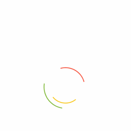
IZGARA EDİLMİŞ KURU DOMATES 380 GR
₺
310,00
Sepete Ekle
Aktürk Peynircilik
Lezzeti doğallığında olan ürünlerimizi temin edebilmek için
bizimle iletişime geçin.