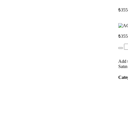
₺
355
₺
355
Add t
Satın
Cate