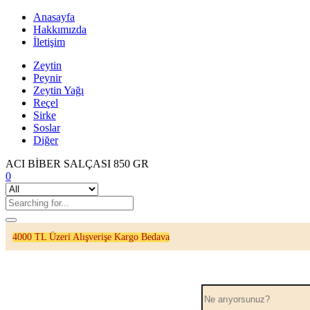
Anasayfa
Hakkımızda
İletişim
Zeytin
Peynir
Zeytin Yağı
Reçel
Sirke
Soslar
Diğer
ACI BİBER SALÇASI 850 GR
0
4000 TL Üzeri Alışverişe Kargo Bedava