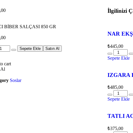
İlgilinizi
,00
NAR EKŞİ
,00
₺
445,00
Sepete Ekle
Satın Al
Sepete Ekle
o cart
 Al
IZGARA 
gory
Soslar
₺
485,00
Sepete Ekle
TATLI A
₺
375,00