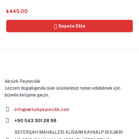
₺
445,00
Sepete Ekle
Aktürk Peynircilik
Lezzeti doğallığında olan ürünlerimizi temin edebilmek için
bizimle iletişime geçin.
info@akturkpeynircilik.com
+90 543 301 28 98
SEFERŞAH MAHALLESİ ALİSAİM KAYAALP BULVARI