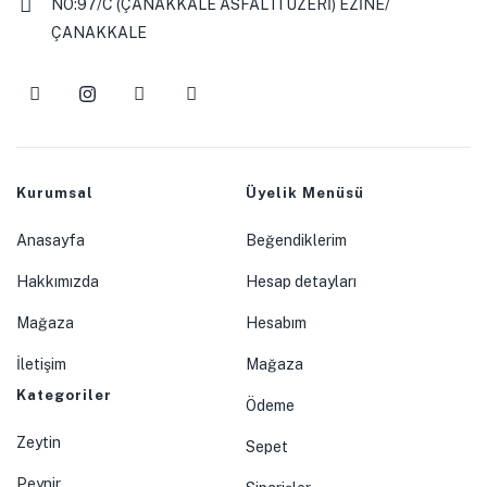
NO:97/C (ÇANAKKALE ASFALTI ÜZERİ) EZİNE/
ÇANAKKALE
Kurumsal
Üyelik Menüsü
Anasayfa
Beğendiklerim
Hakkımızda
Hesap detayları
Mağaza
Hesabım
İletişim
Mağaza
Kategoriler
Ödeme
Zeytin
Sepet
Peynir