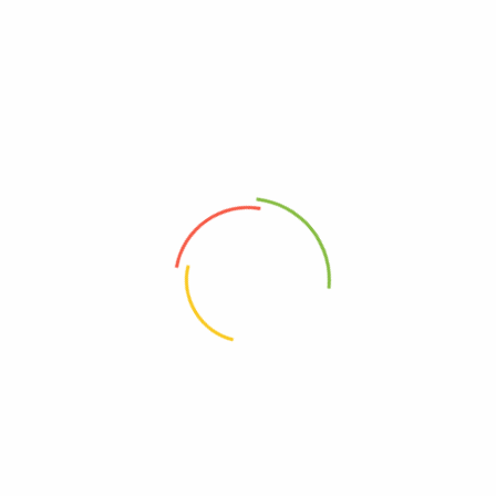
₺
285,00
Sepete Ekle
NAR SİRKESİ 500 ML